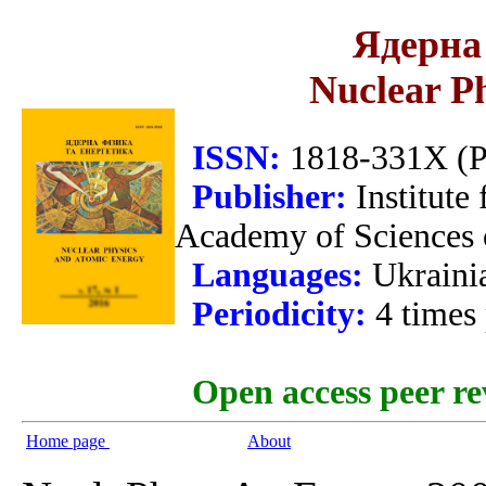
Ядерна 
Nuclear P
ISSN:
1818-331X (Pr
Publisher:
Institute
Academy of Sciences 
Languages:
Ukraini
Periodicity:
4 times
Open access peer re
Home page
About