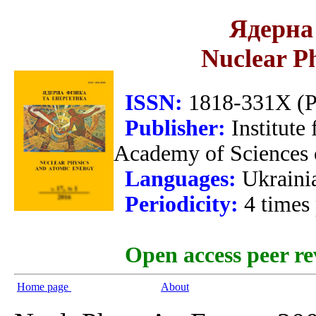
Ядерна 
Nuclear P
ISSN:
1818-331X (Pr
Publisher:
Institute
Academy of Sciences 
Languages:
Ukraini
Periodicity:
4 times
Open access peer re
Home page
About