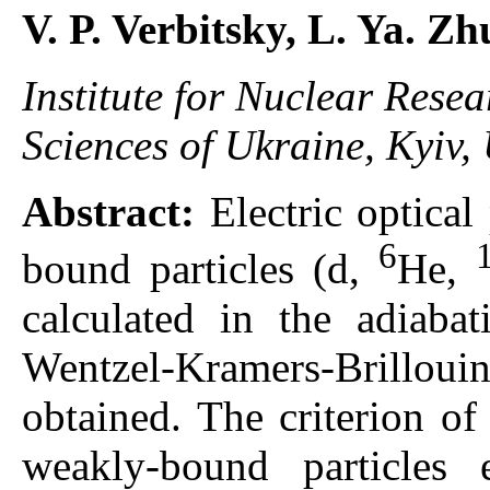
V. P. Verbitsky, L. Ya. Z
Institute for Nuclear Rese
Sciences of Ukraine, Kyiv,
Abstract:
Electric optical
6
bound particles (d,
He,
calculated in the adiabat
Wentzel-Kramers-Brilloui
obtained. The criterion of
weakly-bound particles e