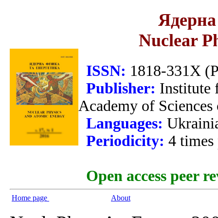
Ядерна 
Nuclear P
ISSN:
1818-331X (Pr
Publisher:
Institute
Academy of Sciences 
Languages:
Ukraini
Periodicity:
4 times
Open access peer re
Home page
About