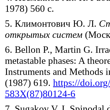
1978) 560 с.
5. Климонтович Ю. Л.
Ст
открытых систем
(Москв
6. Bellon P., Martin G. Irr
metastable phases: A theor
Instruments and Methods i
(1987) 619.
https://doi.or
583X(87)80124-6
7. Sugakov V. I. Spinodal 