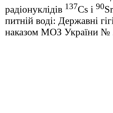
137
90
радіонуклідів
Cs і
S
питній воді: Державні гіг
наказом МОЗ України № 2