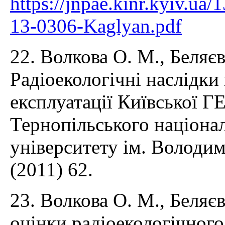
https://jnpae.kinr.kyiv.ua
13-0306-Kaglyan.pdf
22. Волкова О. М., Беляєв
Радіоекологічні наслідк
експлуатації Київської Г
Тернопільського націона
університету ім. Володим
(2011) 62.
23. Волкова О. М., Беляєв
оцінки радіоекологічного