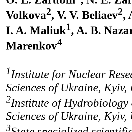
2
2
Volkova
, V. V. Beliaev
,
1
I. A. Maliuk
, A. B. Naza
4
Marenkov
1
Institute for Nuclear Res
Sciences of Ukraine, Kyiv,
2
Institute of Hydrobiology
Sciences of Ukraine, Kyiv,
3
State specialized scientif