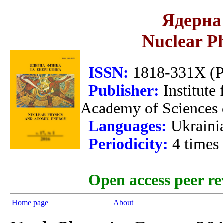
Ядерна 
Nuclear P
ISSN:
1818-331X (Pr
Publisher:
Institute
Academy of Sciences 
Languages:
Ukraini
Periodicity:
4 times
Open access peer re
Home page
About