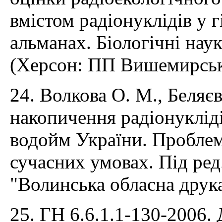
вмістом радіонуклідів у 
альманах. Біологічні наук
(Херсон: ПП Вишемирськи
24. Волкова О. М., Беляє
накопичення радіонуклід
водойм України. Проблеми
сучасних умовах. Під ре
"Волинська обласна друка
25. ГН 6.6.1.1-130-2006. 