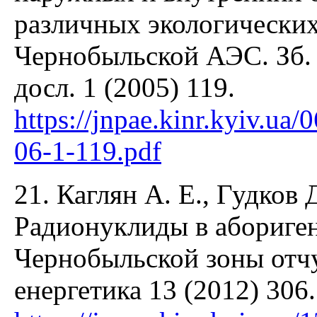
различных экологических
Чернобыльской АЭС. Зб. 
досл. 1 (2005) 119.
https://jnpae.kinr.kyiv.ua
06-1-119.pdf
21. Каглян А. Е., Гудков Д
Радионуклиды в абориге
Чернобыльской зоны отчу
енергетика 13 (2012) 306.