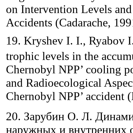
on Intervention Levels an
Accidents (Cadarache, 1991
19. Kryshev I. I., Ryabov I
trophic levels in the accum
Chernobyl NPP’ cooling po
and Radioecological Aspec
Chernobyl NPP’ accident (
20. Зарубин О. Л. Динам
наружных и внутренних о