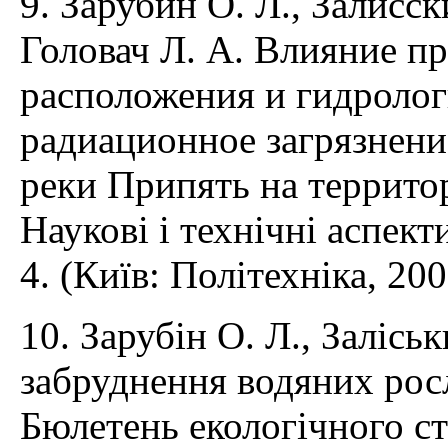
9. Зарубин О. Л., Залисск
Головач Л. А. Влияние п
расположения и гидролог
радиационное загрязнени
реки Припять на террит
Наукові і технічні аспекти
4. (Київ: Політехніка, 200
10. Зарубін О. Л., Залісь
забруднення водяних росл
Бюлетень екологічного ст