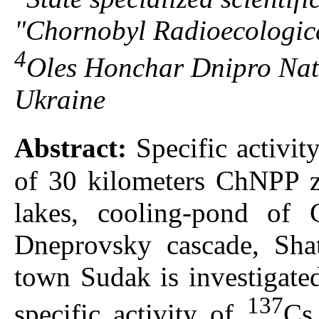
"Chornobyl Radioecologica
4
Oles Honchar Dnipro Nati
Ukraine
Abstract:
Specific activit
of 30 kilometers ChNPP zo
lakes, cooling-pond of 
Dneprovsky cascade, Sha
town Sudak is investigate
137
specific activity of
Cs