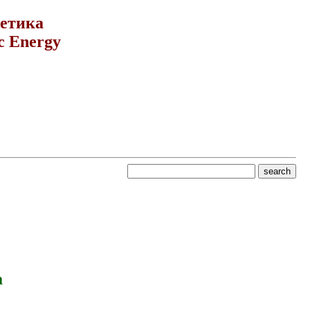
гетика
c Energy
a