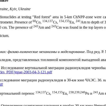
vnikov
raine, Kyiv, Ukraine
adionuclides at testing "Red forest" area in 5-km ChNPP-zone were ca
60
134,137
154,155
241
ctrometer. Presence of
Co,
Cs,
Eu,
Am to depth of 3
243
243
0 cm. The presence of
Am and
Cm was found in the top layers of s
ricium.
вах: физико-химические механизмы и моделирование
. Под ред. Р
уклидов, представленных топливной компонентой выпадений ава
р. Исследование вертикальной миграции радионуклидов чернобыль
ticles_PDF/jnpae-2003-04-3-121.pdf
Исследование миграции радионуклидов в 30-км зоне ЧАЭС. Зб. наук
df
134,137
154,155
238,239,240
241
 Вертикальний перенос
Cs,
Eu,
Pu и
Am в
р. Определение содержания плутония в пробах 30-км зоны Черноб