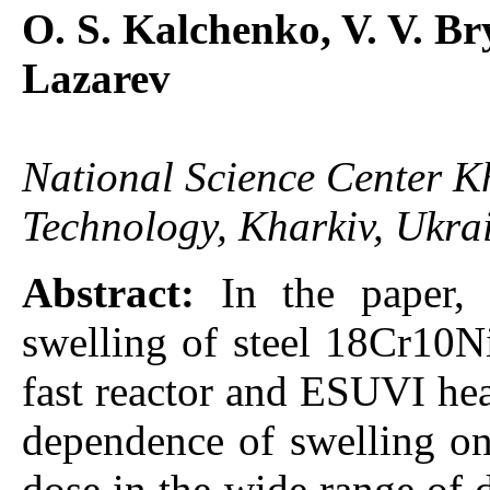
O. S. Kalchenko, V. V. Br
Lazarev
National Science Center Kh
Technology, Kharkiv, Ukra
Abstract:
In the paper,
swelling of steel 18Cr10N
fast reactor and ESUVI hea
dependence of swelling on
dose in the wide range of d