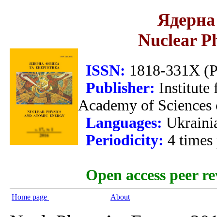
Ядерна 
Nuclear P
ISSN:
1818-331X (Pr
Publisher:
Institute
Academy of Sciences 
Languages:
Ukraini
Periodicity:
4 times
Open access peer re
Home page
About