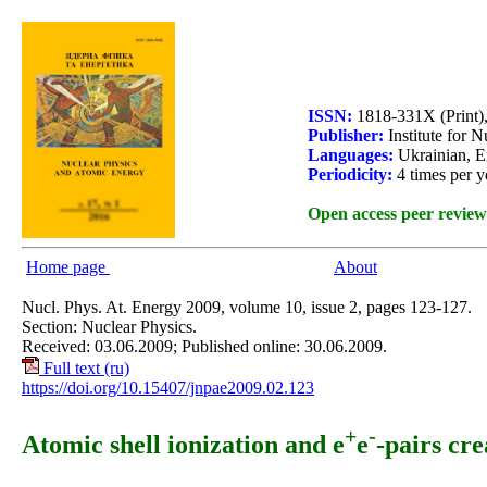
ISSN:
1818-331X (Print)
Publisher:
Institute for 
Languages:
Ukrainian, E
Periodicity:
4 times per y
Open access peer review
Home page
About
Nucl. Phys. At. Energy 2009, volume 10, issue 2, pages 123-127.
Section: Nuclear Physics.
Received: 03.06.2009; Published online: 30.06.2009.
Full text (ru)
https://doi.org/10.15407/jnpae2009.02.123
+
-
Atomic shell ionization and e
e
-pairs cre