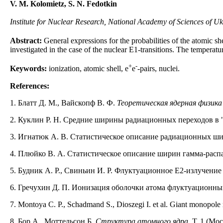
V. M. Kolomietz, S. N. Fedotkin
Institute for Nuclear Research, National Academy of Sciences of Uk
Abstract:
General expressions for the probabilities of the atomic sh
investigated in the case of the nuclear E1-transitions. The temperatu
+
-
Keywords:
ionization, atomic shell, e
e
-pairs, nuclei.
References:
1. Блатт Д. М., Вайскопф В. Ф.
Теоретическая ядерная физика
2. Куклин Р. Н. Средние ширины радиационных переходов в "н
3. Игнатюк A. В. Статистическое описание радиационных шир
4. Плюйко В. A. Статистическое описание ширин гамма-расп
5. Будник A. P., Свиньин И. Р. Флуктуационное Е2-излучение
6. Гречухин Д. П. Ионизация оболочки атома флуктуационным
7. Montoya C. P., Schadmand S., Dioszegi I. et al. Giant monopole 
8. Бор A., Моттельсон Б.
Структура атомного ядра
. Т. 1 (Мо