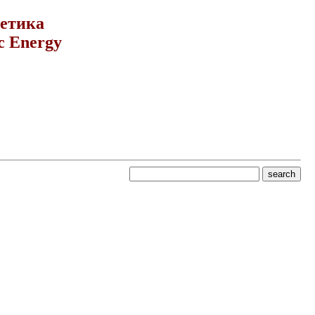
гетика
c Energy