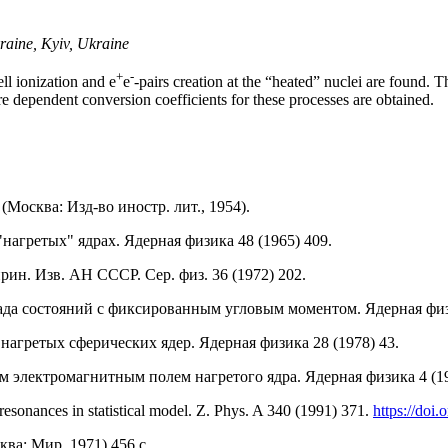
raine, Kyiv, Ukraine
+
-
ell ionization and e
e
-pairs creation at the “heated” nuclei are found. T
re dependent conversion coefficients for these processes are obtained.
(Москва: Изд-во иностр. лит., 1954).
агретых" ядрах. Ядерная физика 48 (1965) 409.
ин. Изв. AН СССР. Сер. физ. 36 (1972) 202.
ада состояний с фиксированным угловым моментом. Ядерная физи
 нагретых сферических ядер. Ядерная физика 28 (1978) 43.
 электромагнитным полем нагретого ядра. Ядерная физика 4 (19
resonances in statistical model. Z. Phys. A 340 (1991) 371.
https://doi
сква: Мир, 1971) 456 с.