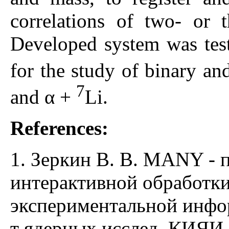
correlations of two- or t
Developed system was test
for the study of binary an
7
and α +
Li.
References:
1. Зеркин В. В. MANY - 
интерактивной обработк
экспериментальной инфо
т ядерных исслед. КИЯИ-9