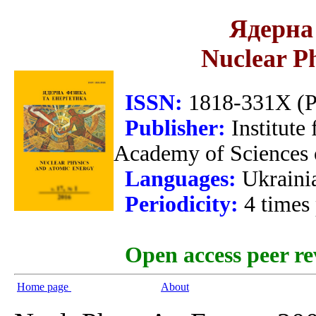
Ядерна 
Nuclear P
ISSN:
1818-331X (Pr
Publisher:
Institute
Academy of Sciences 
Languages:
Ukraini
Periodicity:
4 times
Open access peer re
Home page
About