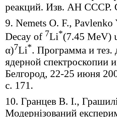
реакций. Изв. АН СССР. С
9. Nemets O. F., Pavlenko Y
7
*
Decay of
Li
(7.45 MeV) u
7
*
α)
Li
. Программа и тез.
ядерной спектроскопии и
Белгород, 22-25 июня 200
c. 171.
10. Гранцев В. І., Грашилі
Модернізований експери