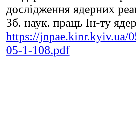
дослідження ядерних реа
Зб. наук. праць Ін-ту яде
https://jnpae.kinr.kyiv.ua
05-1-108.pdf