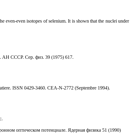
 the even-even isotopes of selenium. It is shown that the nuclei under
 АН СССР. Сер. физ. 39 (1975) 617.
a Matiere. ISSN 0429-3460. СЕА-N-2772 (Septembre 1994).
с.
йтронном оптическом потенциале. Ядерная физика 51 (1990)