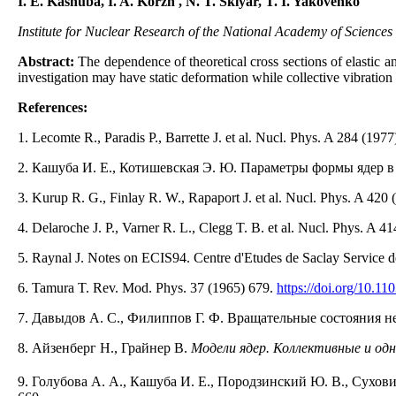
I. E. Kashuba, I. A. Korzh , N. T. Sklyar, T. I. Yakovenko
Institute for Nuclear Research of the National Academy of Sciences
Abstract:
The dependence of theoretical cross sections of elastic an
investigation may have static deformation while collective vibration
References:
1. Lecomte R., Paradis P., Barrette J. et al. Nucl. Phys. A 284 (197
2. Кашуба И. Е., Котишевская Э. Ю. Параметры формы ядер в 
3. Kurup R. G., Finlay R. W., Rapaport J. et al. Nucl. Phys. A 420
4. Delaroche J. P., Varner R. L., Clegg T. B. et al. Nucl. Phys. A 4
5. Raynal J. Notes on ECIS94. Centre d'Etudes de Saclay Service 
6. Tamura T. Rev. Mod. Phys. 37 (1965) 679.
https://doi.org/10.
7. Давыдов А. С., Филиппов Г. Ф. Вращательные состояния н
8. Айзенберг Н., Грайнер В.
Модели ядер. Коллективные и од
9. Голубова А. А., Кашуба И. Е., Породзинский Ю. В., Сухо