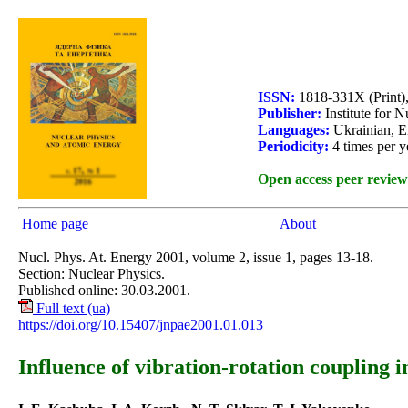
ISSN:
1818-331X (Print)
Publisher:
Institute for 
Languages:
Ukrainian, E
Periodicity:
4 times per y
Open access peer review
Home page
About
Nucl. Phys. At. Energy 2001, volume 2, issue 1, pages 13-18.
Section: Nuclear Physics.
Published online: 30.03.2001.
Full text (ua)
https://doi.org/10.15407/jnpae2001.01.013
Influence of vibration-rotation coupling i