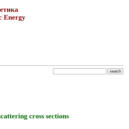
гетика
c Energy
cattering cross sections