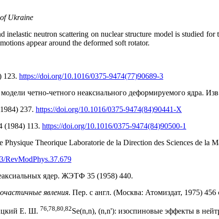
 of Ukraine
d inelastic neutron scattering on nuclear structure model is studied for
 motions appear around the deformed soft rotator.
7) 123.
https://doi.org/10.1016/0375-9474(77)90689-3
модели четно-четного неаксиального деформируемого ядра. Изв.
 (1984) 237.
https://doi.org/10.1016/0375-9474(84)90441-X
14 (1984) 113.
https://doi.org/10.1016/0375-9474(84)90500-1
de Physique Theorique Laboratorie de la Direction des Sciences de l
1103/RevModPhys.37.679
еаксиальных ядер. ЖЭТФ 35 (1958) 440.
ночастичные явления
. Пер. с англ. (Москва: Атомиздат, 1975) 456 
76,78,80,82
вицкий Е. Ш.
Se(n,n), (n,n'): изоспиновые эффекты в не