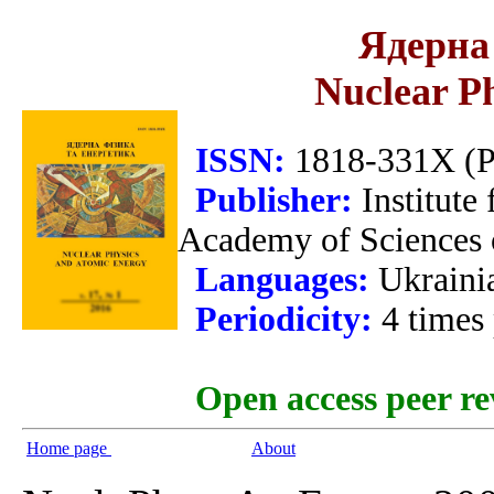
Ядерна 
Nuclear P
ISSN:
1818-331X (Pr
Publisher:
Institute
Academy of Sciences 
Languages:
Ukraini
Periodicity:
4 times
Open access peer re
Home page
About